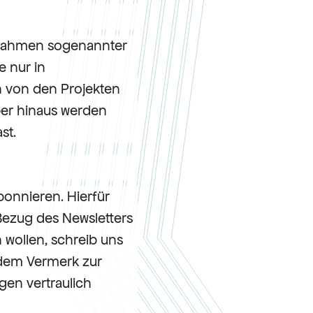
 Rahmen sogenannter
e nur in
n von den Projekten
ber hinaus werden
st.
bonnieren. Hierfür
 Bezug des Newsletters
 wollen, schreib uns
ndem Vermerk zur
en vertraulich