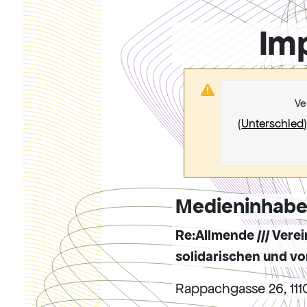
Im
Ve
(
Unterschied
Medieninhabe
Re:Allmende /// Ver
solidarischen und v
Rappachgasse 26, 111