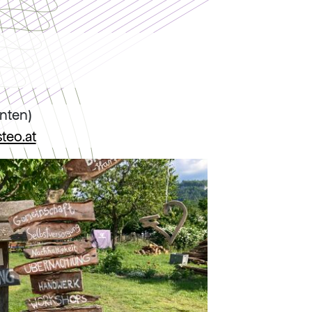
rnten)
teo.at