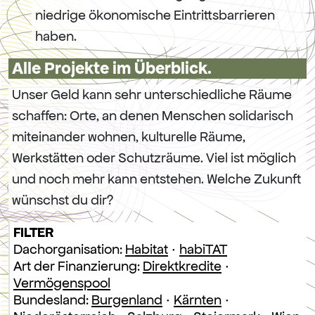
niedrige ökonomische Eintrittsbarrieren
haben.
Alle Projekte im Überblick.
Unser Geld kann sehr unterschiedliche Räume
schaffen: Orte, an denen Menschen solidarisch
miteinander wohnen, kulturelle Räume,
Werkstätten oder Schutzräume. Viel ist möglich
und noch mehr kann entstehen. Welche Zukunft
wünschst du dir?
FILTER
Dachorganisation:
Habitat
·
habiTAT
Art der Finanzierung:
Direktkredite
·
Vermögenspool
Bundesland:
Burgenland
·
Kärnten
·