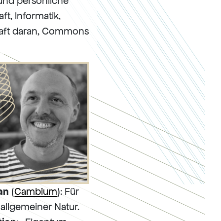
 und persönliche
t, Informatik,
chaft daran, Commons
an
(
Cambium
): Für
allgemeiner Natur.