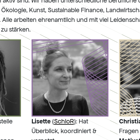
n aktiv sind. Wir haben unterschiedliche berufliche
 Ökologie, Kunst, Sustainable Finance, Landwirtschaf
. Alle arbeiten ehrenamtlich und mit viel Leidens
zu stärken.
stelle
Lisette
(
SchloR
): Hat
Christi
Überblick, koordiniert &
Fragen 