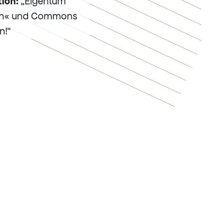
tion:
„Eigentum
en« und Commons
n!“