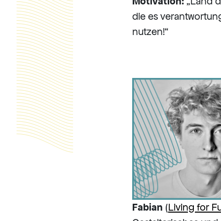
Motivation:
„Land d
die es verantwortung
nutzen!“
Fabian
(
Living for F