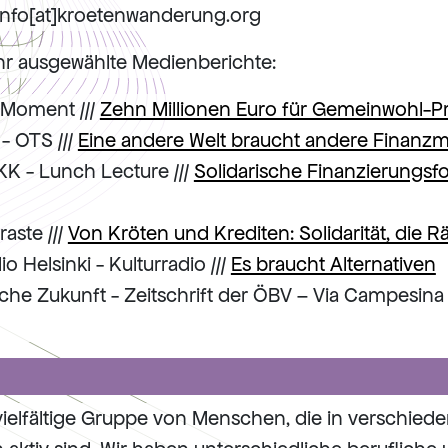
 info[at]kroetenwanderung.org
hr ausgewählte Medienberichte:
- Moment ///
Zehn Millionen Euro für Gemeinwohl-Pr
 - OTS ///
Eine andere Welt braucht andere Finanzm
KiKK - Lunch Lecture ///
Solidarische Finanzierungsf
raste ///
Von Kröten und Krediten: Solidarität, die 
o Helsinki - Kulturradio ///
Es braucht Alternativen
iche Zukunft - Zeitschrift der ÖBV – Via Campesina A
 vielfältige Gruppe von Menschen, die in verschiede