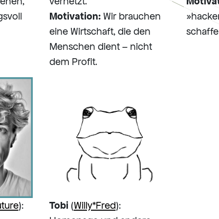
enen,
vernetzt.
Motiva
svoll
Motivation:
Wir brauchen
»hack
eine Wirtschaft, die den
schaffe
Menschen dient – nicht
dem Profit.
uture
):
Tobi
(
Willy*Fred
):