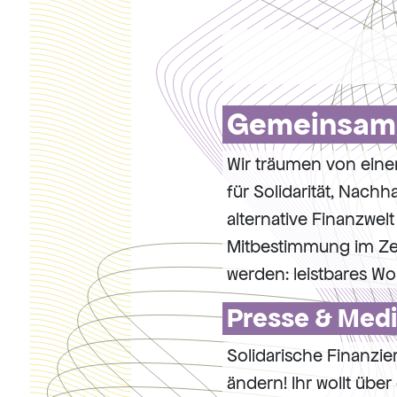
Gemeinsam f
Wir träumen von einer 
für Solidarität, Nachha
alternative Finanzwel
Mitbestimmung im Zen
werden: leistbares Wo
Presse & Medi
Solidarische Finanzie
ändern! Ihr wollt übe